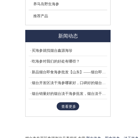
养马岛野生海参
推荐产品
新闻动态
买海参就找烟台鑫源海珍
吃海参对我们的好处有哪些？
新品烟台即食海参批发【山东】——烟台即食海参厂家
烟台开发区淡干海参哪家好，口碑好的烟台淡干海参供应商_鑫源海珍品
烟台销量好的烟台淡干海参批发，烟台淡干海参供货厂家
查看更多