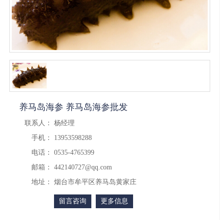
养马岛海参 养马岛海参批发
联系人：
杨经理
手机：
13953598288
电话：
0535-4765399
邮箱：
442140727@qq.com
地址：
烟台市牟平区养马岛黄家庄
留言咨询
更多信息