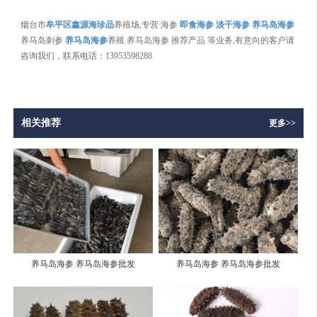
烟台市
牟平区鑫源海珍品
养殖场,专营 海参
即食海参
淡干海参
养马岛海参
养马岛刺参
养马岛海参
养殖 养马岛海参 推荐产品 等业务,有意向的客户请
咨询我们，联系电话：13953598288
相关推荐
更多>>
养马岛海参 养马岛海参批发
养马岛海参 养马岛海参批发