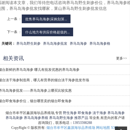
感谢阅读本文章，我们等待您电话咨询养马岛野生刺参价位，养马岛海参
范围，养马岛海参批发找哪家，莱山养马岛野生刺参批发信息
上一条 ：
批售养马岛海参|采购划算...
下一条 ：
什么地方有供应价格超值的...
关键词：
养马岛野生刺参
养马岛海参批发
养马岛海参
养马岛海参格
相关资讯
更多>>
烟台新鲜的养马岛海参 哪儿有批发优惠的养马岛海参
烟台淡干海参制造商，哪儿有营养的烟台淡干海参批发市场
养马岛海参批发——养马岛海参上哪买比较实惠
烟台即食海参价位，烟台哪里卖的烟台即食海参
烟台市牟平区鑫源海珍品养殖场,专营
野生海参
即食海参
淡干海参
养马岛海参
养马岛刺参
养马岛海参养殖
养马岛野生海参
推荐产品
等业务,有意向的客户请
咨询我们，联系电话：
13953598288
CopyRight © 版权所有:
烟台市牟平区鑫源海珍品养殖场
网站地图
XML