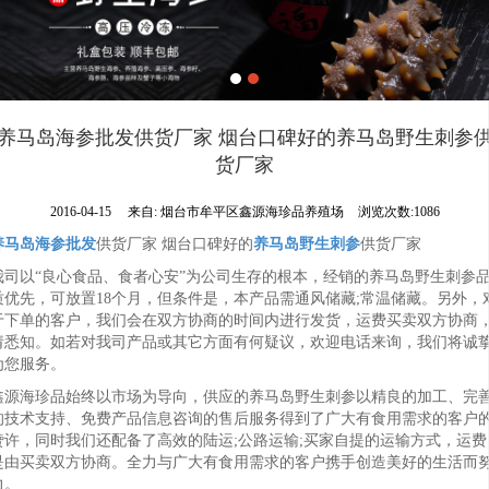
养马岛海参批发供货厂家 烟台口碑好的养马岛野生刺参
货厂家
2016-04-15
来自:
烟台市牟平区鑫源海珍品养殖场
浏览次数:1086
养马岛海参批发
供货厂家 烟台口碑好的
养马岛野生刺参
供货厂家
我司以“良心食品、食者心安”为公司生存的根本，经销的养马岛野生刺参
质优先，可放置18个月，但条件是，本产品需通风储藏;常温储藏。另外，
于下单的客户，我们会在双方协商的时间内进行发货，运费买卖双方协商
请悉知。如若对我司产品或其它方面有何疑议，欢迎电话来询，我们将诚
为您服务。
鑫源海珍品始终以市场为导向，供应的养马岛野生刺参以精良的加工、完
的技术支持、免费产品信息咨询的售后服务得到了广大有食用需求的客户
赞许，同时我们还配备了高效的陆运;公路运输;买家自提的运输方式，运费
是由买卖双方协商。全力与广大有食用需求的客户携手创造美好的生活而
力。