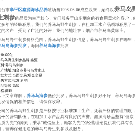
养马岛
烟台市
牟平区鑫源海珍品养
殖场自1998-06-06成立以来，始终以
生刺参
的品质为生产核心，专门服务于山东烟台的有食用需求的客户，
过多年的经验积累，我们的养马岛野生刺参，在粗加工水产品领域积累了
定的名声，受到了广泛的好评！我们的地址在：烟台市养马岛黄家庄。
养马岛野生刺参价格范围，养马岛野生刺参信息，养马岛野生刺参在哪里
养马岛海参批发
，海阳
养马岛海参
批发
重:000g
养马岛野生刺参品牌:鑫源
原料:养马岛刺参
生产地址:烟台市养马岛黄家庄
付款方式:当面交易;现金交易
售方式:批发;直销
产品等级:高级
格:商议
以下文章详解，
养马岛海参
低价批发，养马岛野生刺参好不好，养马岛海
批发情况的相关信息，请保存收藏。
公司的养马岛野生刺参是严格按行业标准加工生产，凭着严格的管理制度
精干的营销队伍，在粗加工水产品具有良好的声誉。鑫源海珍品坚持“健康
品质为先”的原则，秉承“诚信至上，顾客为先”的经营理念提供我们具有食
用，营养保健用途的养马岛野生刺参以及服务。