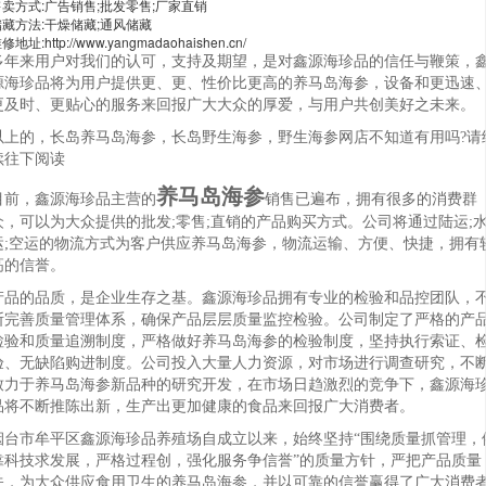
售卖方式:广告销售;批发零售;厂家直销
储藏方法:干燥储藏;通风储藏
修地址:http://www.yangmadaohaishen.cn/
多年来用户对我们的认可，支持及期望，是对鑫源海珍品的信任与鞭策，
源海珍品将为用户提供更、更、性价比更高的养马岛海参，设备和更迅速
更及时、更贴心的服务来回报广大大众的厚爱，与用户共创美好之未来。
以上的，长岛养马岛海参，长岛野生海参，野生海参网店不知道有用吗?请
续往下阅读
养马岛海参
目前，鑫源海珍品主营的
销售已遍布，拥有很多的消费群
众，可以为大众提供的批发;零售;直销的产品购买方式。公司将通过陆运;
运;空运的物流方式为客户供应养马岛海参，物流运输、方便、快捷，拥有
高的信誉。
产品的品质，是企业生存之基。鑫源海珍品拥有专业的检验和品控团队，
断完善质量管理体系，确保产品层层质量监控检验。公司制定了严格的产
检验和质量追溯制度，严格做好养马岛海参的检验制度，坚持执行索证、
验、无缺陷购进制度。公司投入大量人力资源，对市场进行调查研究，不
致力于养马岛海参新品种的研究开发，在市场日趋激烈的竞争下，鑫源海
品将不断推陈出新，生产出更加健康的食品来回报广大消费者。
烟台市牟平区鑫源海珍品养殖场自成立以来，始终坚持“围绕质量抓管理，
靠科技求发展，严格过程创，强化服务争信誉”的质量方针，严把产品质量
关，为大众供应食用卫生的养马岛海参，并以可靠的信誉赢得了广大消费