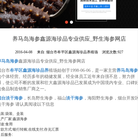
养马岛海参鑫源海珍品专业供应_野生海参网店
2016-04-08
来自:
烟台市牟平区鑫源海珍品养殖场
浏览次数:927
养马岛海参
鑫源海珍品专业供应_野生海参网店
烟台市
牟平区鑫源海珍品养
殖场始创于1998-06-06，是一家主营
养马岛海参
的个体经营。经历多年的稳健发展，经全体员工近年来自强不息，努力拼
搏，使公司不断的发展和壮大鑫源海珍品已发展成为中国境内专业、口碑
的食品制造销售厂商之一。
烟台淡干海参
，长岛野生海参，福山
淡干海参
，海阳野生海参，烟台开发
淡干海参 请认真阅读以下信息
包装:袋装、盒装
生产厂家:鑫源海参
途:食用
付款方式:银行转账;在线支付;存兑汇票
后服务: