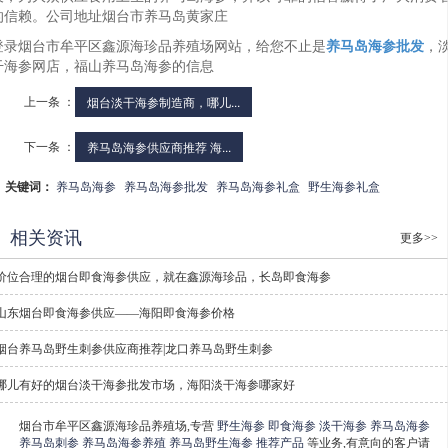
的信赖。公司地址烟台市养马岛黄家庄
登录烟台市牟平区鑫源海珍品养殖场网站，给您不止是
养马岛海参批发
，
干海参网店，福山养马岛海参的信息
上一条 ：
烟台淡干海参制造商，哪儿...
下一条 ：
养马岛海参供应商推荐 海...
关键词：
养马岛海参
养马岛海参批发
养马岛海参礼盒
野生海参礼盒
相关资讯
更多>>
价位合理的烟台即食海参供应，就在鑫源海珍品，长岛即食海参
山东烟台即食海参供应——海阳即食海参价格
烟台养马岛野生刺参供应商推荐|龙口养马岛野生刺参
哪儿有好的烟台淡干海参批发市场，海阳淡干海参哪家好
烟台市牟平区鑫源海珍品养殖场,专营
野生海参
即食海参
淡干海参
养马岛海参
养马岛刺参
养马岛海参养殖
养马岛野生海参
推荐产品
等业务,有意向的客户请